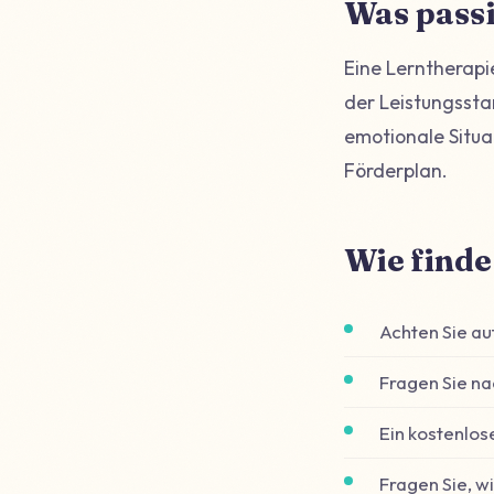
Was passi
Eine Lerntherapi
der Leistungssta
emotionale Situat
Förderplan.
Wie finde
Achten Sie au
Fragen Sie na
Ein kostenlos
Fragen Sie, w