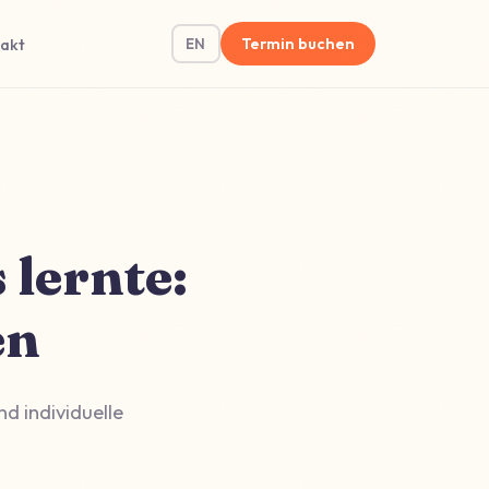
akt
Termin buchen
EN
 lernte:
en
d individuelle