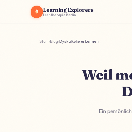
Learning Explorers
Lerntherapie Berlin
Start
›
Blog
›
Dyskalkulie erkennen
Weil me
D
Ein persönlic