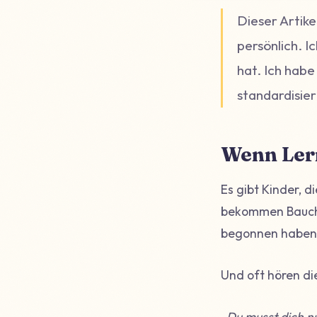
Dieser Artike
persönlich. I
hat. Ich habe
standardisie
Wenn Ler
Es gibt Kinder, d
bekommen Bauchs
begonnen haben
Und oft hören di
„Du musst dich n