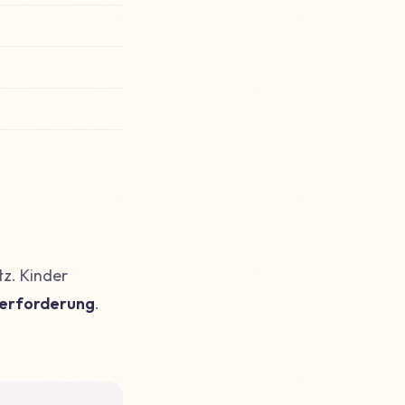
z. Kinder
berforderung
.