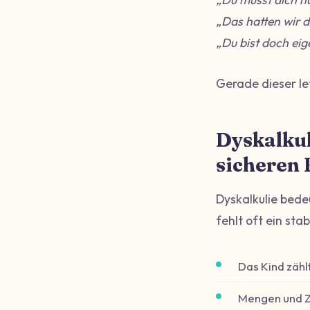
„Das hatten wir 
„Du bist doch eig
Gerade dieser let
Dyskalkul
sicheren
Dyskalkulie bedeu
fehlt oft ein sta
Das Kind zähl
Mengen und Z