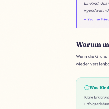
Ein Kind, das 
irgendwann d
— Yvonne Fried
Warum me
Wenn die Grundla
wieder verstehb
Was Kind
Klare Erklärun
Erfolgserlebni