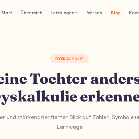
Start
Über mich
Leistungen
Wissen
Blog
Kont
DYSKALKULIE
ine Tochter anders
yskalkulie erkenn
her und stärkenorientierter Blick auf Zahlen, Symbole un
Lernwege